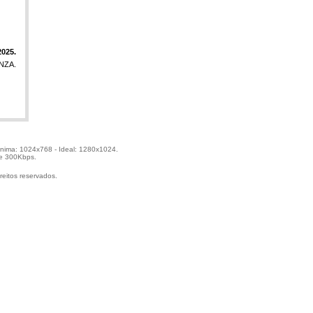
025.
NZA.
ínima: 1024x768 - Ideal: 1280x1024.
de 300Kbps.
reitos reservados.