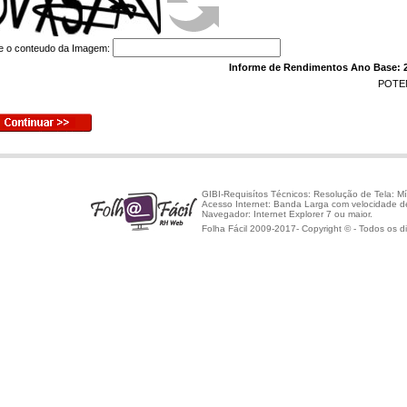
te o conteudo da Imagem:
Informe de Rendimentos Ano Base: 2
POTE
GIBI-Requisítos Técnicos: Resolução de Tela: M
Acesso Internet: Banda Larga com velocidade 
Navegador: Internet Explorer 7 ou maior.
Folha Fácil 2009-2017- Copyright © - Todos os di