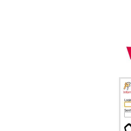
Infor
Logi
S