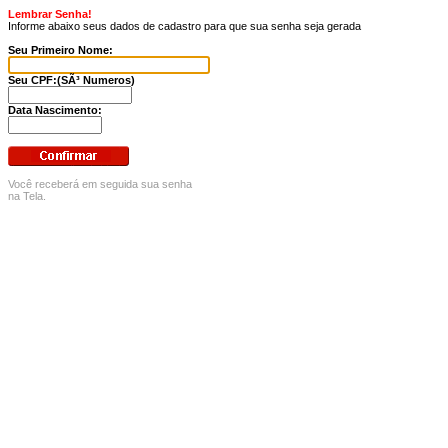
Lembrar Senha!
Informe abaixo seus dados de cadastro para que sua senha seja gerada
Seu Primeiro Nome:
Seu CPF:(SÃ³ Numeros)
Data Nascimento:
Você receberá em seguida sua senha
na Tela.